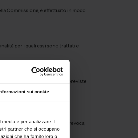
 della Commissione, è effettuato in modo
lità per i quali essi sono trattati e
ti nei limiti ed alle condizioni previste
Informazioni sui cookie
ei dati all’indirizzo
ta) giorni di tempo.
l media e per analizzare il
asato sul consenso prima della revoca;
nostri partner che si occupano
’oblio”) dei dati personali o la
azioni che ha fornito loro o