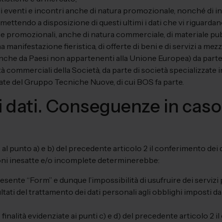
i eventi e incontri anche di natura promozionale, nonché di in
mettendo a disposizione di questi ultimi i dati che vi riguardan
e promozionali, anche di natura commerciale, di materiale pubb
manifestazione fieristica, di offerte di beni e di servizi a mezz
(anche da Paesi non appartenenti alla Unione Europea) da parte d
tà commerciali della Società, da parte di società specializzate 
gate del Gruppo Tecniche Nuove, di cui BOS fa parte.
 dati. Conseguenze in caso
e al punto a) e b) del precedente articolo 2 il conferimento dei
ioni inesatte e/o incomplete determinerebbe:
resente “Form” e dunque l’impossibilità di usufruire dei servizi 
tati del trattamento dei dati personali agli obblighi imposti da
nalità evidenziate ai punti c) e d) del precedente articolo 2 il 