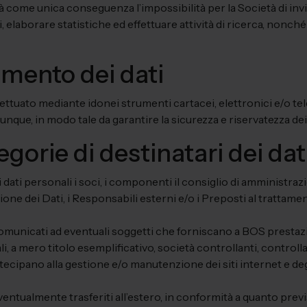
 come unica conseguenza l’impossibilità per la Società di invi
ti, elaborare statistiche ed effettuare attività di ricerca, nonch
amento dei dati
ffettuato mediante idonei strumenti cartacei, elettronici e/o t
munque, in modo tale da garantire la sicurezza e riservatezza dei 
gorie di destinatari dei dat
ati personali i soci, i componenti il consiglio di amministraz
ne dei Dati, i Responsabili esterni e/o i Preposti al trattamen
municati ad eventuali soggetti che forniscano a BOS prestazion
, a mero titolo esemplificativo, società controllanti, controlla
ecipano alla gestione e/o manutenzione dei siti internet e deg
entualmente trasferiti all’estero, in conformità a quanto previ