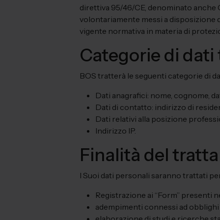
direttiva 95/46/CE, denominato anche G
volontariamente messi a disposizione di 
vigente normativa in materia di protezion
Categorie di dati 
BOS tratterà le seguenti categorie di dati
Dati anagrafici: nome, cognome, dat
Dati di contatto: indirizzo di reside
Dati relativi alla posizione professi
Indirizzo IP.
Finalità del trat
I Suoi dati personali saranno trattati per
Registrazione ai “Form” presenti nel
adempimenti connessi ad obblighi di
elaborazione di studi e ricerche sta