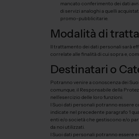
mancato conferimento dei dati avrà
di servizi analoghi a quelli acquista
promo-pubblicitarie.
Modalità di tratt
Il trattamento dei dati personali sarà e
correlate alle finalità di cui sopra e, co
Destinatari o Cate
Potranno venire a conoscenza dei Suoi d
comunque, il Responsabile della Protezio
nell’esercizio delle loro funzioni.
I Suoi dati personali potranno essere co
indicate nel precedente paragrafo 1 quali
enti e/o società che gestiscono e/o part
da noi utilizzati.
I Suoi dati personali potranno essere ev