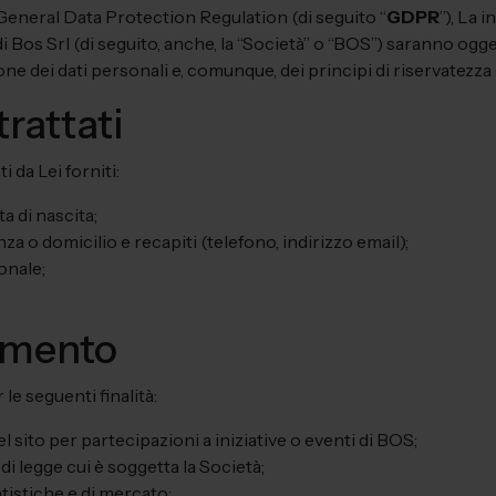
eneral Data Protection Regulation (di seguito “
GDPR
”), La 
Bos Srl (di seguito, anche, la “Società” o “BOS”) saranno ogge
e dei dati personali e, comunque, dei principi di riservatezza cui
trattati
 da Lei forniti:
a di nascita;
nza o domicilio e recapiti (telefono, indirizzo email);
onale;
tamento
 le seguenti finalità:
 sito per partecipazioni a iniziative o eventi di BOS;
 legge cui è soggetta la Società;
tistiche e di mercato;