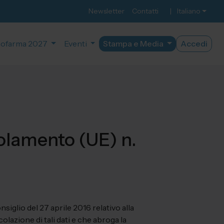
Newsletter
Contatti
|
Italiano
ofarma 2027
Eventi
Stampa e Media
Accedi
golamento (UE) n.
siglio del 27 aprile 2016 relativo alla
olazione di tali dati e che abroga la