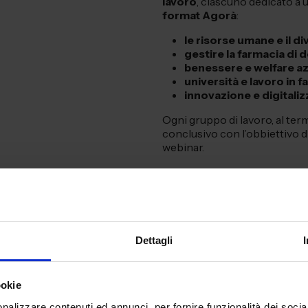
lavoro
, ciascuno dedicato a 
format Agorà
:
le risorse umane e il d
gestire la farmacia di
benessere e welfare a
università e lavoro in 
innovazione e digitaliz
Ogni gruppo di lavoro, al ter
conclusivo con l’obbiettivo di
webinar.
E’ possibile
scaricare gli ela
direttamente qui:
Dettagli
Scopri l’elaborato del t
ookie
Scopri l’elaborato del t
nalizzare contenuti ed annunci, per fornire funzionalità dei socia