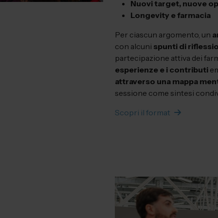
Nuovi target, nuove opp
Longevity e farmacia
Per ciascun argomento, un
a
con alcuni
spunti di riflessi
partecipazione attiva dei far
esperienze e i contributi
em
attraverso una mappa men
sessione come sintesi condiv
Scopri il format