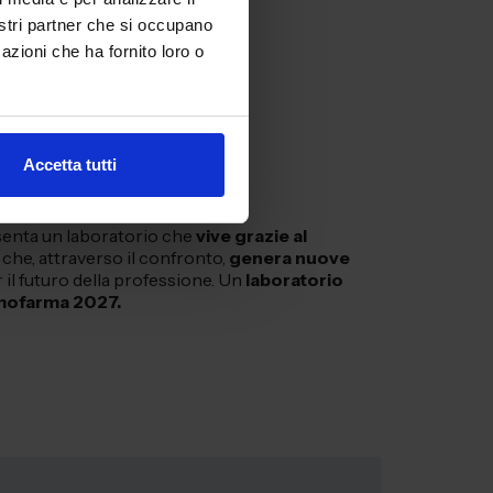
nostri partner che si occupano
avolo 3 →
azioni che ha fornito loro o
avolo 4 →
Accetta tutti
avolo 5 →
enta un laboratorio che
vive grazie al
 che, attraverso il confronto,
genera nuove
il futuro della professione. Un
laboratorio
mofarma 2027.