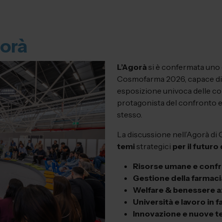
orà
L’Agorà
si è confermata uno d
Cosmofarma 2026, capace di s
esposizione univoca delle co
protagonista del confronto e
stesso.
La discussione nell’Agorà di
temi
strategici
per il futuro
Risorse umane e conf
Gestione della farmaci
Welfare & benessere a
Università e lavoro in 
Innovazione e nuove t