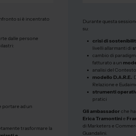
nfronto si è incentrato
Durante questa sessione 
su:
arte dalle persone
crisi di sostenibil
lastri:
livelli allarmanti di
s
cambio di paradigma
fatturato a un
mode
analisi del Contesto
modello D.A.R.E.
:
Relazione e Eudaim
strumenti
operati
pratici
 portare ad un
Gli ambassador
che han
Erica Tramontini
e
Fra
di Marketers e Commerci
tamente trasformare la
Guandalini.
mianti e