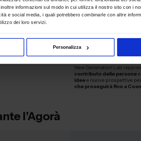
inoltre informazioni sul modo in cui utilizza il nostro sito con i 
Scopri l’elaborato del t
icità e social media, i quali potrebbero combinarle con altre inform
lizzo dei loro servizi.
Scopri l’elaborato del t
Personalizza
Scopri l’elaborato del t
New Generation Lab rappres
contributo delle persone
e
idee
e nuove prospettive per 
che proseguirà fino a Cos
ante l'Agorà