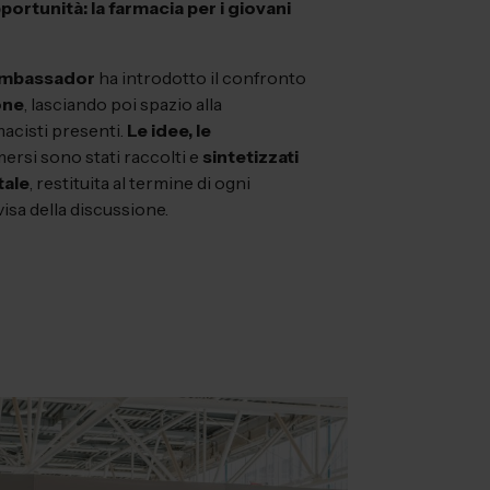
ortunità: la farmacia per i giovani
mbassador
ha introdotto il confronto
one
, lasciando poi spazio alla
macisti presenti.
Le idee, le
ersi sono stati raccolti e
sintetizzati
tale
, restituita al termine di ogni
isa della discussione.