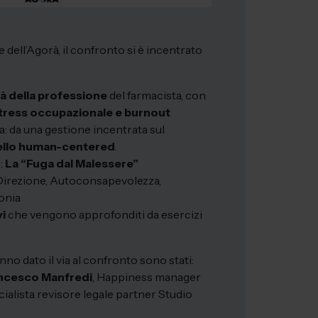
dell’Agorà, il confronto si è incentrato
ità della professione
del farmacista, con
tress occupazionale e burnout
: da una gestione incentrata sul
llo human-centered
.
:
La “Fuga dal Malessere”
 Direzione, Autoconsapevolezza,
onia
vi
che vengono approfonditi da esercizi
no dato il via al confronto sono stati:
ncesco Manfredi
, Happiness manager
alista revisore legale partner Studio