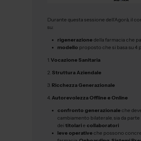
Durante questa sessione dell’Agorà, il co
su:
rigenerazione
della farmacia che p
modello
proposto che si basa su 4 pi
1.
Vocazione Sanitaria
2.
Struttura Aziendale
3.
Ricchezza Generazionale
4.
Autorevolezza Offline e Online
confronto
generazionale
che deve
cambiamento bilaterale, sia da parte
dei
titolari
e
collaboratori
leve
operative
che possono concre
farmacia:
Onboarding
,
Sistemi Pre