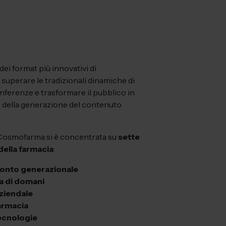
ei format più innovativi di
uperare le tradizionali dinamiche di
nferenze e trasformare il pubblico in
 della generazione del contenuto
 Cosmofarma si è concentrata su
sette
 della farmacia
:
ronto generazionale
a di domani
ziendale
farmacia
ecnologie