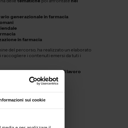
una delle
tematiche
poi affrontate
nel
ivario generazionale in farmacia
 domani
ziendale
farmacia
zazione in farmacia
mine del percorso, ha realizzato un elaborato
 raccogliere i contenuti emersi da tuti i
borati relativi a ogni gruppo di lavoro
Informazioni sui cookie
avolo 1 →
avolo 2 →
l media e per analizzare il