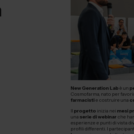
n
New Generation Lab
è un
p
Cosmofarma, nato per favorir
farmacisti
e costruire una
c
Il
progetto
inizia nei
mesi p
una
serie di webinar
che hann
esperienze e punti di vista di
profili differenti. I partecipan