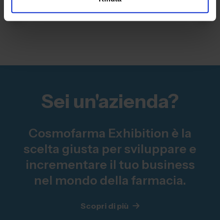
Sei un'azienda?
Cosmofarma Exhibition è la
scelta giusta per sviluppare e
incrementare il tuo business
nel mondo della farmacia.
Scopri di più