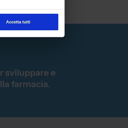
Accetta tutti
r sviluppare e
la farmacia.