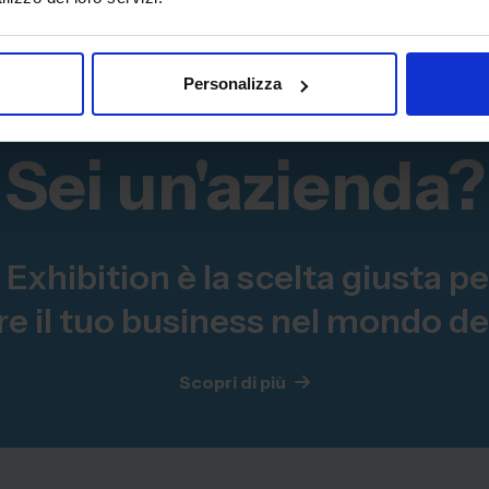
Personalizza
Sei un'azienda?
hibition è la scelta giusta pe
e il tuo business nel mondo del
Scopri di più