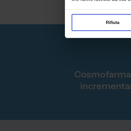
Rifiuta
Cosmofarma Ex
incrementar