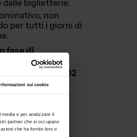
dalle biglietterie.
 nominativo, non
do per tutti i giorni di
ne.
n fase di
 desk al Tel. +39 02
Informazioni sui cookie
erdì dalle 9.00 alle
00 alle 18.00
l media e per analizzare il
nostri partner che si occupano
azioni che ha fornito loro o