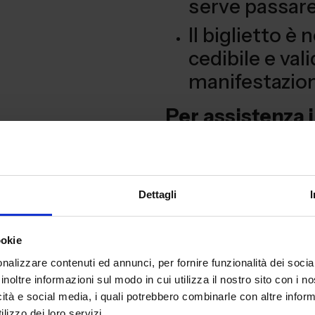
serve passare 
Il biglietto è
cedibile e vali
manifestazio
Per
assistenza i
registrazione
contattare
Help
89362575
Dettagli
dal lunedì al ven
13.00 e dalle 14.
ookie
nalizzare contenuti ed annunci, per fornire funzionalità dei socia
Convalida qui
inoltre informazioni sul modo in cui utilizza il nostro sito con i 
icità e social media, i quali potrebbero combinarle con altre inform
lizzo dei loro servizi.