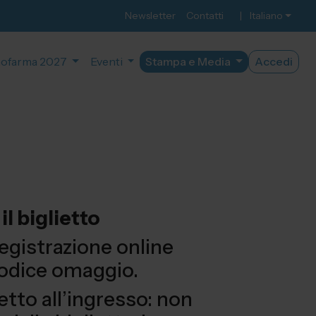
Newsletter
Contatti
|
Italiano
ofarma 2027
Eventi
Stampa e Media
Accedi
l biglietto
egistrazione online
codice omaggio.
ietto all’ingresso: non