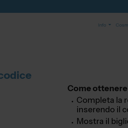
Info
Cosm
 codice
Come ottenere i
Completa la r
inserendo il 
Mostra il bigl