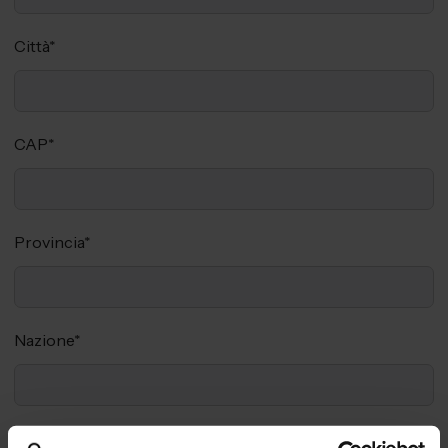
Città
*
CAP
*
Provincia
*
Nazione
*
Aree tematiche di interesse