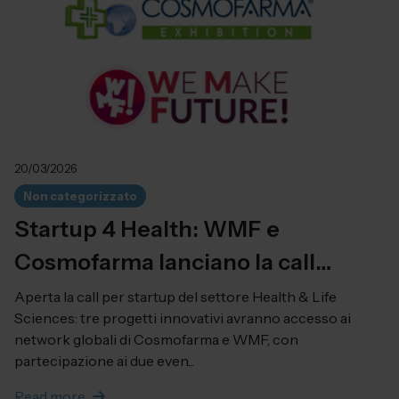
20/03/2026
Non categorizzato
Startup 4 Health: WMF e
Cosmofarma lanciano la call
internazionale per le startup che
Aperta la call per startup del settore Health & Life
Sciences: tre progetti innovativi avranno accesso ai
innovano il futuro della salute
network globali di Cosmofarma e WMF, con
partecipazione ai due even...
Read more