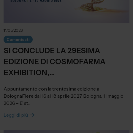
11/05/2026
Comunicati
SI CONCLUDE LA 29ESIMA
EDIZIONE DI COSMOFARMA
EXHIBITION,
RIGENERATION/NEWGENERATION:
Appuntamento con la trentesima edizione a
400 AZIENDE, 150 CONVEGNI, 280
BolognaFiere dal 16 al 18 aprile 2027 Bologna, 11 maggio
2026 – E’ st...
RELATORI E 28.284 PRESENZE
REGISTRATE.
Leggi di più