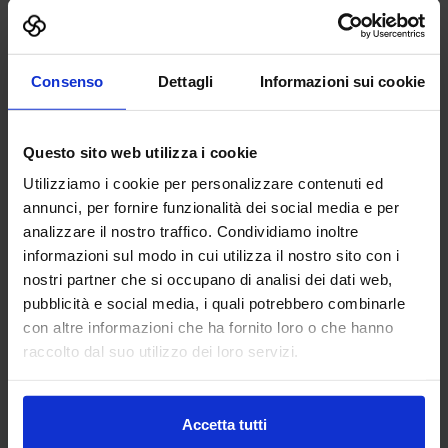
Consenso
Dettagli
Informazioni sui cookie
08/05/2026
Comunicati
Questo sito web utilizza i cookie
COSMETIC SUMMIT 2026: LA
Utilizziamo i cookie per personalizzare contenuti ed
BELLEZZA DIVENTA LINGUAGGIO,
annunci, per fornire funzionalità dei social media e per
analizzare il nostro traffico. Condividiamo inoltre
LA FARMACIA SEMPRE PIÙ HUB DI
informazioni sul modo in cui utilizza il nostro sito con i
BENESSERE
nostri partner che si occupano di analisi dei dati web,
Bologna, 08 maggio 2026 – Fra gli appuntamenti più
pubblicità e social media, i quali potrebbero combinarle
significativi di Cosmofarma Exhibition 2026 (in
con altre informazioni che ha fornito loro o che hanno
programma da...
raccolto dal suo utilizzo dei loro servizi.
Leggi di più
Accetta tutti