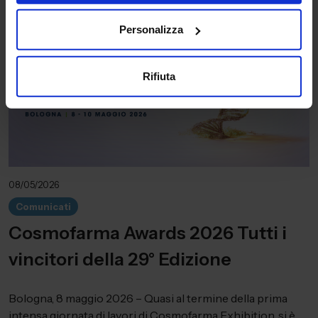
Personalizza
Rifiuta
08/05/2026
Comunicati
Cosmofarma Awards 2026 Tutti i
vincitori della 29° Edizione
Bologna, 8 maggio 2026 – Quasi al termine della prima
intensa giornata di lavori di Cosmofarma Exhibition, si è