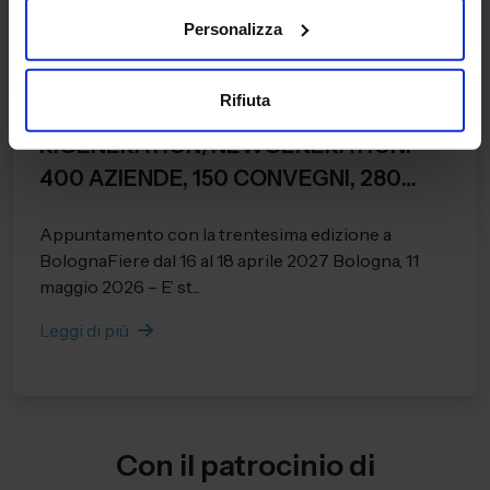
11/05/2026
Personalizza
Comunicati
SI CONCLUDE LA 29ESIMA EDIZIONE DI
Rifiuta
COSMOFARMA EXHIBITION,
RIGENERATION/NEWGENERATION:
400 AZIENDE, 150 CONVEGNI, 280
RELATORI E 28.284 PRESENZE
Appuntamento con la trentesima edizione a
REGISTRATE.
BolognaFiere dal 16 al 18 aprile 2027 Bologna, 11
maggio 2026 – E’ st...
Leggi di più
Con il patrocinio di