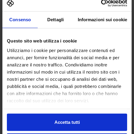
I Comunicati Stampa di Cosmofarma 2026 28
Ottobre 2025 03 Febbraio 2026 19 Marzo 2026 19
Marzo 2026 27 Marzo 2026 30 ...
Consenso
Dettagli
Informazioni sui cookie
Leggi di più
Questo sito web utilizza i cookie
Utilizziamo i cookie per personalizzare contenuti ed
annunci, per fornire funzionalità dei social media e per
analizzare il nostro traffico. Condividiamo inoltre
informazioni sul modo in cui utilizza il nostro sito con i
nostri partner che si occupano di analisi dei dati web,
pubblicità e social media, i quali potrebbero combinarle
con altre informazioni che ha fornito loro o che hanno
raccolto dal suo utilizzo dei loro servizi.
Accetta tutti