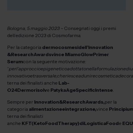
Bologna, 5 maggio 2023 –
Consegnati oggi i premi
dell’edizione 2023 di Cosmofarma.
Per la categoria
dermocosmesi
dell’
Innovation
&
Research
Awards
vince Miamo
Glow
Primer
Serum
con la seguente motivazione:
“
per
l’approccio
epigenetico
adottato
nella
formulazione
di
u
innovativo
e
trasversale,
che
riesce
ad
unire
cosmetica
decora
terna dei finalisti anche
Lab-
O24
Dermorisolv
e
Patyka
Age
Specific
Intense
.
Sempre per
Innovation
&
Research
Awards,
per la
categoria
alimentazione
e
integrazione,
vince
Principiu
terna dei finalisti
anche
KFT
(Keto
Food
Therapy)
di
Logistica
Food
e
EQU