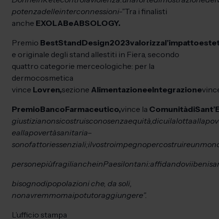
potenza
delle
interconnessioni
-”
Tra i finalisti
anche
EXOLAB
e
ABSOLOGY.
Premio
Best
Stand
Design
2023
valorizza
l’impatto
este
e originale degli stand allestiti in Fiera, secondo
quattro categorie merceologiche: per la
dermocosmetica
vince
Lovren,
sezione
Alimentazione
e
Integrazione
vinc
Premio
Banco
Farmaceutico,
vince la
Comunità
di
Sant’
giustizia
non
si
costruiscono
senza
equità,
di
cui
la
lotta
alla
pov
e
alla
povertà
sanitaria
–
sono
fattori
essenziali;
il
vostro
impegno
per
costruire
un
mon
persone
più
fragili
anche
in
Paesi
lontani:
affidandovi
i
beni
sa
bisogno
di
popolazioni che, da soli,
non
avremmo
mai
potuto
raggiungere”.
L’ufficio stampa