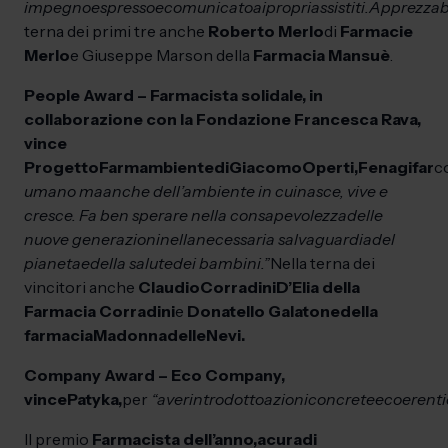
impegno
espresso
e
comunicato
ai
propri
assistiti.
Apprezzabi
terna dei primi tre anche
Roberto Merlo
di
Farmacie
Merlo
e Giuseppe Marson della
Farmacia Mansuè
.
People Award – Farmacista solidale, in
collaborazione con la Fondazione Francesca Rava,
vince
Progetto
Farmambiente
di
Giacomo
Operti,
Fenagifar
c
umano ma
anche dell’ambiente in cui
nasce, vive e
cresce. Fa ben sperare nella consapevolezza
delle
nuove generazioni
nella
necessaria salvaguardia
del
pianeta
e
della salute
dei bambini.”
Nella terna dei
vincitori anche
Claudio
Corradini
D’Elia della
Farmacia Corradini
e
Donatello Galatone
della
farmacia
Madonna
delle
Nevi.
Company Award – Eco Company,
vince
Patyka,
per
“aver
introdotto
azioni
concrete
e
coerenti
Il premio
Farmacista dell’anno,
a
cura
di