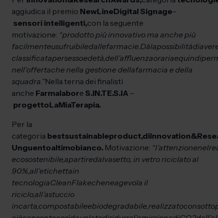
aggiudica il premio
New
Line
Digital Signage
–
sensori intelligenti,
con la seguente
motivazione:
“prodotto più innovativo ma anche più
facilmente
usufruibile
dalle
farmacie.
Dà
la
possibilità
di
aver
classificata
per
sesso
ed
età,
dell’affluenza
oraria
e
quindi
perm
nell’offerta
che nella gestione della
farmacia e della
squadra.”
Nella terna dei finalisti
anche
Farmalabor
e
S.IN.TE.S.IA
–
progetto
La
Mia
Terapia.
Per la
categoria
best
sustainable
product,
di
Innovation
&
Rese
Unguento
al
timo
bianco.
Motivazione:
“l’attenzione
nel
re
ecosostenibile,
a
partire
dal
vasetto, in vetro riciclato al
90%,
all’etichetta
in
tecnologia
CleanFlake
che
ne
agevola il
riciclo,
all’astuccio
in
carta,
compostabile
e
biodegradabile,
realizzato
con
sotto
ciò
consente
così
da
un
lato
di
ridurre
l’emissione
di
CO2
dall’al