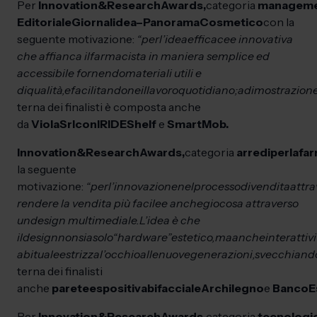
Per
Innovation
&
Research
Awards,
categoria
managem
Editoriale
Giornalidea
–
Panorama
Cosmetico
con la
seguente motivazione:
“per
l’idea
efficace
e innovativa
che affianca il
farmacista in maniera semplice ed
accessibile fornendo
materiali utili e
di
qualità,
e
facilitandone
il
lavoro
quotidiano;
a
dimostrazion
terna dei finalisti è composta anche
da
Viola
Srl
con
IRIDE
Shelf
e
Smart
Mob.
Innovation
&
Research
Awards,
categoria
arredi
per
la
far
la seguente
motivazione:
“per
l’innovazione
nel
processo
di
vendita
attra
rendere la vendita più facile
e anche
giocosa attraverso
un
design multimediale.
L’idea è che
il
design
non
sia
solo
“hardware”
estetico,
ma
anche
interattivi
abituale
e
strizza
l’occhio
alle
nuove
generazioni,
svecchiand
terna dei finalisti
anche
parete
espositiva
bifacciale
Archilegno
e
Banco
E
Per
Innovation
&
Research
Awards,
categoria
tecnologi