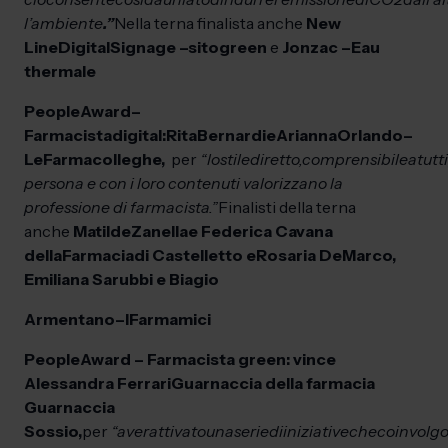
l’ambiente
.”
Nella terna finalista anche
New
Line
Digital
Signage –
sito
green
e
Jonzac –
Eau
thermale
People
Award
–
Farmacista
digital:
Rita
Bernardi
e
Arianna
Orlando
–
Le
Farmacolleghe,
per
“lo
stile
diretto,
comprensibile
a
tutti
persona e con i loro contenuti valorizzano la
professione di farmacista.”
Finalisti della terna
anche
Matilde
Zanella
e Federica Cavan
a
della
Farmacia
di Castelletto e
Rosaria De
Marco,
Emiliana Sarubbi e Biagio
Armentano
–
I
Farmamici
People
Award – Farmacista green: vince
Alessandra Ferrari
Guarnaccia della farmacia
Guarnaccia
Sossio,
per
“aver
attivato
una
serie
di
iniziative
che
coinvolg