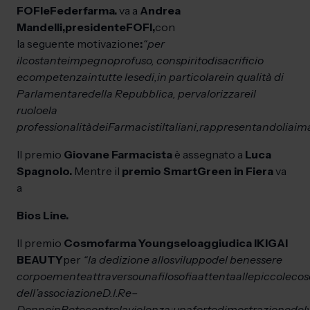
FOFI
e
Federfarma.
va a
Andrea
Mandelli,
presidente
FOFI,
con
la seguente motivazione
:
“per
il
costante
impegno
profuso, con
spirito
di
sacrificio
e
competenza
in
tutte le
sedi,
in particolare
in qualità di
Parlamentare
della Repubblica, per
valorizzare
il
ruolo
e
la
professionalità
dei
Farmacisti
Italiani,
rappresentandoli
ai
ma
Il premio
Giovane Farmacista
è assegnato a
Luca
Spagnolo.
Mentre il
premio SmartGreen in Fiera
va
a
Bios Line.
Il premio
Cosmofarma Young
se
lo
aggiudica IKIGAI
BEAUTY
per
“la dedizione allo
sviluppo
del benessere
corpo
e
mente
attraverso
una
filosofia
attenta
alle
piccole
cos
dell’associazione
D.I.Re
–
Donne
in
Rete
contro
la
violenza:
una
forte
dimostrazione
del