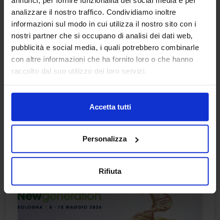
annunci, per fornire funzionalità dei social media e per
analizzare il nostro traffico. Condividiamo inoltre
Cartella Stampa Cosmofarma 2026
informazioni sul modo in cui utilizza il nostro sito con i
nostri partner che si occupano di analisi dei dati web,
I Comunicati Stampa di Cosmofarma 2026 28
pubblicità e social media, i quali potrebbero combinarle
Ottobre 2025 03 Febbraio 2026 19 Marzo 2026 19
con altre informazioni che ha fornito loro o che hanno
Marzo 2026 27 Marzo 2026 30 ...
raccolto dal suo utilizzo dei loro servizi.
Leggi di più
Accetta tutti
Personalizza
Rifiuta