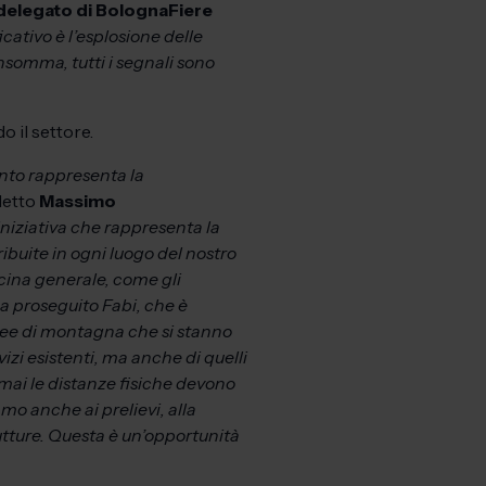
delegato di BolognaFiere
icativo è l’esplosione delle
nsomma, tutti i segnali sono
o il settore.
ento rappresenta la
detto
Massimo
iniziativa che rappresenta la
ribuite in ogni luogo del nostro
icina generale, come gli
ha proseguito Fabi, che è
aree di montagna che si stanno
izi esistenti, ma anche di quelli
amai le distanze fisiche devono
o anche ai prelievi, alla
rutture. Questa è un’opportunità