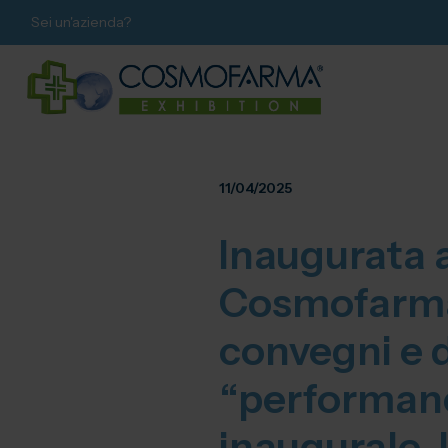
Sei un'azienda?
11/04/2025
Inaugurata 
Cosmofarma 
convegni e d
“performanc
inaugurale, 