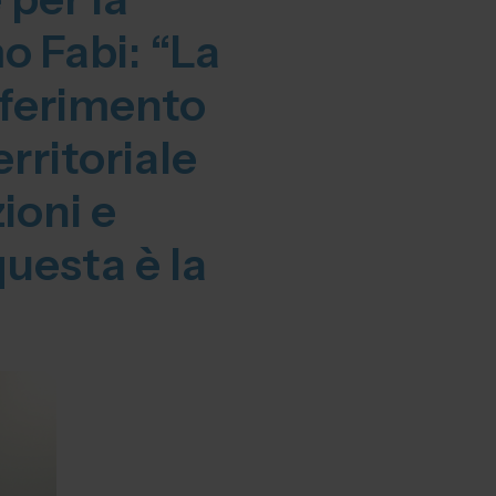
 Fabi: “La
iferimento
erritoriale
ioni e
 questa è la