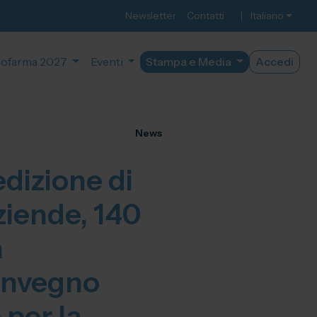
Newsletter
Contatti
|
Italiano
ofarma 2027
Eventi
Stampa e Media
Accedi
News
dizione di
iende, 140
a
convegno
 per la