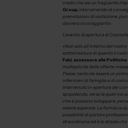
credo che sia un traguardo im
Group,
intervenendo al conveg
prenotazioni di visitazione, pu
davvero incoraggianti».
L’evento di apertura di Cosmofar
«Non solo all’interno del nostro
sottolineatura di quanto il ruo
Fabi
,
assessore alle Politiche
molteplicità delle offerte messe 
Paese, tanto da essere un primo 
infermieri di famiglia e di com
intervenuto in apertura del co
spopolando, verso le quali noi s
che si possono sviluppare, pens
essere superate. La farmacia qu
possibilità di portare professio
straordinaria ed è la strada ch