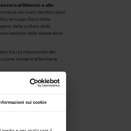
essora al Bilancio e allo
armacie nei nostri territori sono
tto nel luogo fisico della
sere, della cultura della
recano sempre nella stessa dove
o tra i professionisti del
e su come rendere la farmacia
pertura della fiera testimonia
rmato
Andrea Mandelli,
bbiamo bisogno di una
rte. Vogliamo riuscire, in
Informazioni sui cookie
me trovare un
accinazione. Se vogliamo non
i si è impegnato, dobbiamo
n questo momento di
l media e per analizzare il