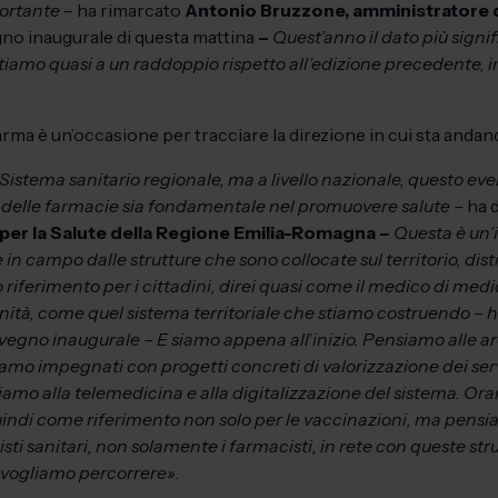
portante
– ha rimarcato
Antonio Bruzzone, amministratore 
no inaugurale di questa mattina
–
Quest’anno il dato più signif
ntiamo quasi a un raddoppio rispetto all’edizione precedente, i
ma è un’occasione per tracciare la direzione in cui sta andand
 Sistema sanitario regionale, ma a livello nazionale, questo ev
lo delle farmacie sia fondamentale nel promuovere salute –
ha 
 per la Salute della Regione Emilia-Romagna
–
Questa è un’
in campo dalle strutture che sono collocate sul territorio, dist
riferimento per i cittadini, direi quasi come il medico di med
unità, come quel sistema territoriale che stiamo costruendo – 
nvegno inaugurale – E siamo appena all
’
inizio. Pensiamo alle 
iamo impegnati con progetti concreti di valorizzazione dei serv
iamo alla telemedicina e alla digitalizzazione del sistema. Or
indi come riferimento non solo per le vaccinazioni, ma pensiam
nisti sanitari, non solamente i farmacisti, in rete con queste st
e vogliamo percorrere»
.