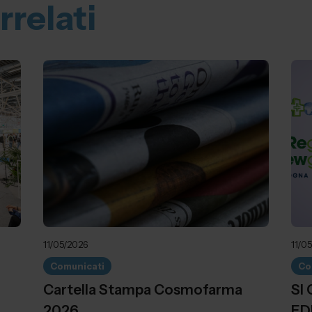
rrelati
11/05/2026
11/0
Comunicati
Co
Cartella Stampa Cosmofarma
SI
2026
ED