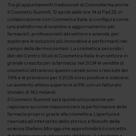
Tra gli appuntamenti tradizionali di Cosmofarma anche
il Cosmetic Summit, 12 aprile dalle ore 14 al Pad.25, in
collaborazione con Cosmetica Italia: si configura come
una piattaforma di scambio e aggiornamento per
farmacisti, professionisti del settore e aziende, per
esplorare le soluzioni più innovative e performanti nel
campo della dermocosmesi. La cosmetica, secondo i
dati del Centro Studi di Cosmetica Italia, è un settore in
grande crescita per la farmacia: nel 2024 le vendite di
cosmetici attraverso questo canale sono cresciute del
7,4% e le previsioni per il 2025 sono positive e indicano
un aumento atteso superiore al 6% con un fatturato
stimato di 14,2 miliardi.
Il Cosmetic Summit sarà quindi un’occasione per
ragionare su come massimizzare la performance della
farmacia proprio grazie alla cosmetica. L’apertura è
riservata all’intervento dello storico e filosofo della
scienza Stefano Moriggi che approfondirà il concetto
di bellezza con un intervento dal titolo “La bellezza e