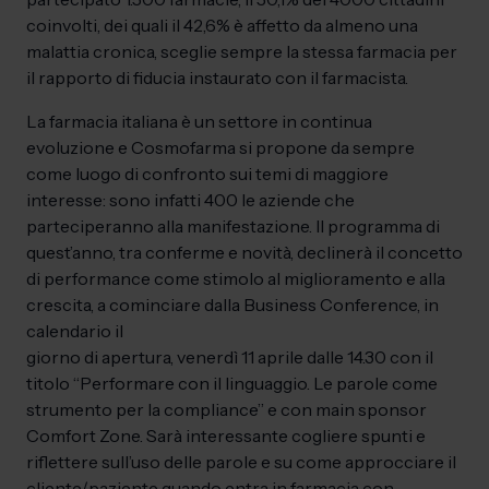
coinvolti, dei quali il 42,6% è affetto da almeno una
malattia cronica, sceglie sempre la stessa farmacia per
il rapporto di fiducia instaurato con il farmacista.
La farmacia italiana è un settore in continua
evoluzione e Cosmofarma si propone da sempre
come luogo di confronto sui temi di maggiore
interesse: sono infatti 400 le aziende che
parteciperanno alla manifestazione. Il programma di
quest’anno, tra conferme e novità, declinerà il concetto
di performance come stimolo al miglioramento e alla
crescita, a cominciare dalla Business Conference, in
calendario il
giorno di apertura, venerdì 11 aprile dalle 14.30 con il
titolo “Performare con il linguaggio. Le parole come
strumento per la compliance” e con main sponsor
Comfort Zone. Sarà interessante cogliere spunti e
riflettere sull’uso delle parole e su come approcciare il
cliente/paziente quando entra in farmacia con