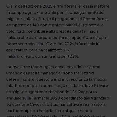
Claim dell’edizione 2025 è “Performare”, ossia mettere
in campo ogni azione utile per il conseguimento del
miglior risultato. E tutto il programma di Cosmofarma,
composto da 140 convegni e dibattiti, è ispirato alla
volontà di contribuire alla crescita della farmacia
italiana che sul mercato performa, appunto, piuttosto
bene: secondo i dati IQVIA nel 2024 la farmacia in
generale in Italia ha realizzato 27,3
miliardi di euro con un trend del +2,7%.
Innovazione tecnologica, eccellenza delle risorse
umane e capacità manageriali sono tra i fattori
determinanti di questo trend in crescita. La farmacia,
infatti, si conferma come luogo di fiducia dove trovare
consigli e suggerimenti: secondo il VI Rapporto
annuale sulla Farmacia 2023, coordinato dall’Agenzia di
Valutazione Civica di Cittadinanzattiva e realizzato in
partnership con Federfarma e al quale hanno
partecipato 1.500 farmacie, il 50,1% dei 4000 cittadini