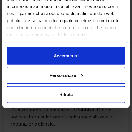
informazioni sul modo in cui utilizza il nostro sito con i
nostri partner che si occupano di analisi dei dati web,
pubblicità e social media, i quali potrebbero combinarle
con altre informazioni che ha fornito loro o che hanno
raccolto dal suo utilizzo dei loro servizi.
Accetta tutti
08/07/2026
Personalizza
News
Il tuo contenuto è autorevole, rilevante
ed etico?
Rifiuta
Da diversi anni Cosmofarma e Pubblico Delirio,
società di consulenza strategica specializzata in
reputazione digitale...