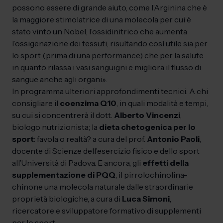
possono essere di grande aiuto, come l’Arginina che è
la maggiore stimolatrice di una molecola per cui è
stato vinto un Nobel, l’ossidinitrico che aumenta
l’ossigenazione dei tessuti, risultando così utile sia per
lo sport (prima di una performance) che per la salute
in quanto rilassa i vasi sanguigni e migliora il flusso di
sangue anche agli organi».
In programma ulteriori approfondimenti tecnici. A chi
consigliare il
coenzima Q10
, in quali modalità e tempi,
su cui si concentrerà il dott.
Alberto Vincenzi
,
biologo nutrizionista; la
dieta chetogenica per lo
sport
: favola o realtà? a cura del prof.
Antonio Paoli
,
docente di Scienze dell’esercizio fisico e dello sport
all’Università di Padova. E ancora, gli
effetti della
supplementazione di PQQ
, il pirrolochinolina-
chinone una molecola naturale dalle straordinarie
proprietà biologiche, a cura di
Luca Simoni
,
ricercatore e sviluppatore formativo di supplementi
per lo sport.