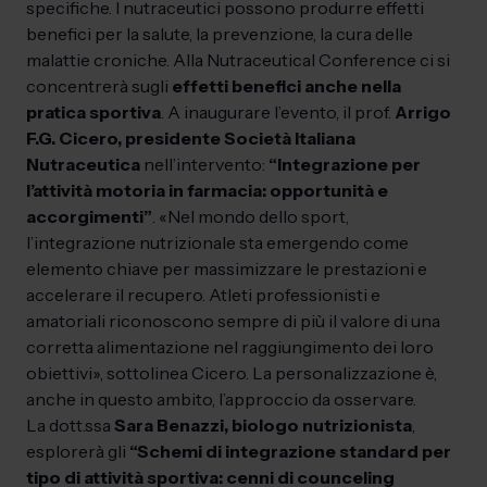
specifiche. I nutraceutici possono produrre effetti
benefici per la salute, la prevenzione, la cura delle
malattie croniche. Alla Nutraceutical Conference ci si
concentrerà sugli
effetti benefici anche nella
pratica sportiva
. A inaugurare l’evento, il prof.
Arrigo
F.G. Cicero, presidente Società Italiana
Nutraceutica
nell’intervento:
“Integrazione per
l’attività motoria in farmacia: opportunità e
accorgimenti”
. «Nel mondo dello sport,
l’integrazione nutrizionale sta emergendo come
elemento chiave per massimizzare le prestazioni e
accelerare il recupero. Atleti professionisti e
amatoriali riconoscono sempre di più il valore di una
corretta alimentazione nel raggiungimento dei loro
obiettivi», sottolinea Cicero. La personalizzazione è,
anche in questo ambito, l’approccio da osservare.
La dott.ssa
Sara Benazzi, biologo nutrizionista
,
esplorerà gli
“Schemi di integrazione standard per
tipo di attività sportiva: cenni di counceling