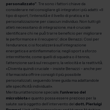
personalizzato”
. Tre sono i fattori chiave da
considerare nel consigliare gli integratori più adatti: «Il
tipo di sport, l’intensità̀ e il livello di pratica, e la
personalizzazione per ciascun individuo. Non tutti gli
atleti necessitano di integrazione, ma è cruciale
identificare chi ne può̀ trarre beneficio per migliorare
le performance e il recupero”, dice Benazzi. Così per
l’endurance, ci si focalizzerà sull’integrazione
energetica e antinfiammatoria; negli sport a sforzo
intermittente, come quelli di squadra o il tennis,
l’attenzione sarà sul recupero, la velocità e la reattività̀.
«Diventa quindi cruciale – insiste Benazzi – anche per
il farmacista offrire consigli il più possibile
personalizzati, seguendo linee guida ma adattandole
alle specificità̀ individuali».
Merita un’attenzione speciale,
l’universo del
microbiota
e quanto possa essere prezioso per la
salute: sarà oggetto dell’intervento del
dott. Pierluigi
Pompei
, Unit of Pharmacology and Human Nutrition,