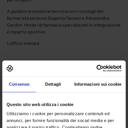
A guidare la sessione tecnica con i consigli del
farmacista saranno Eugenio Genesi e Alessandro
Gardini, titolari di farmacia specializzati in integrazione
e reparto sportivo.
L’ufficio stampa
Consenso
Dettagli
Informazioni sui cookie
Contenuti correlati
Torna su tutte le news
Questo sito web utilizza i cookie
Utilizziamo i cookie per personalizzare contenuti ed
annunci, per fornire funzionalità dei social media e per
analizzare il nostro traffico. Condividiamo inoltre