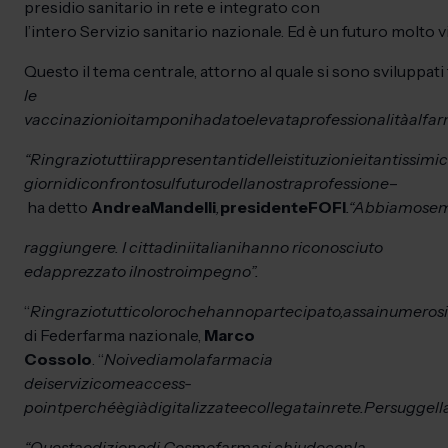
presidio sanitario in rete e integrato con
l’intero Servizio sanitario nazionale. Ed è un futuro molto
Questo il tema centrale, attorno al quale si sono sviluppati 
le
vaccinazioni
o
i
tamponi
ha
dato
elevata
professionalità
al
far
“Ringrazio
tutti
i
rappresentanti
delle
istituzioni
e
i
tantissimi
c
giorni
di
confronto
sul
futuro
della
nostra
professione
–
ha detto
Andrea
Mandelli
,
presidente
FOFI
.
“Abbiamo
se
raggiungere. I cittadini
italiani
hanno riconosciuto
ed
apprezzato il
nostro
impegno”.
“
Ringrazio
tutti
coloro
che
hanno
partecipato,
assai
numerosi
di Federfarma nazionale,
Marco
Cossolo
. “
Noi
vediamo
la
farmacia
dei
servizi
come
access-
point
perché
è
già
digitalizzate
e
collegata
in
rete.
Per
suggell
“Questa
edizione
di Cosmofarma
si chiude
con
la