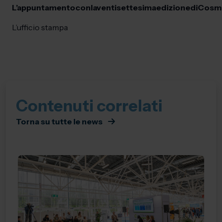
L’appuntamento
con
la
ventisettesima
edizione
di
Cosm
L’ufficio stampa
Contenuti correlati
Torna su tutte le news