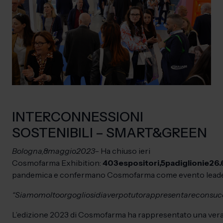
INTERCONNESSIONI
SOSTENIBILI – SMART&GREEN
Bologna,
8
maggio
2023
–
Ha chiuso ieri
Cosmofarma Exhibition:
403
espositori,
5
padiglioni
e
26.
pandemica e confermano Cosmofarma come evento leader nell’
“Siamo
molto
orgogliosi
di
aver
potuto
rappresentare
con
suc
L’edizione 2023 di Cosmofarma ha rappresentato una vera 