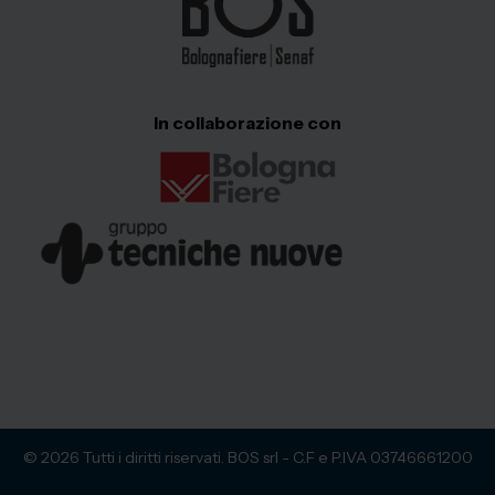
In collaborazione con
© 2026 Tutti i diritti riservati. BOS srl - C.F e P.IVA 03746661200